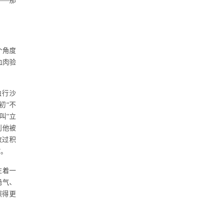
——那
。
个角度
血肉验
独行沙
初“不
叫“立
到他被
改过积
”。
住着一
勇气、
照得更