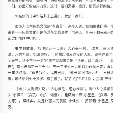
佛全世界都隔着一层玻璃；明明知道不该玩手机，却怎么也放不下
一刻，心里好像缺少力量。这时，我们需要一盏灯，照亮前行的路
郭继承的《中华经典十三讲》，就是一盏灯。
很多人以为传统文化是“老古董”，远在天边。但如果我们换一
来看——传统文化不是落满灰尘的课本，而是五千年来无数先贤用
证过的“精神充电宝”。
书中的故事，随便翻开一页都让人心头一热。 你看，有人
漠，水袋打翻、饥渴昏厥，可他想起出发时发的大愿，硬是凭着当
至天竺，终不东归一步”的誓言站起来走出了绝境，取了真经——那
志”；有人被断定一生无子、五十三岁必死，他以为命运已定，直
一句话点醒：“命自我立，福自己求。”他开始记“功过格”、日日
善，最终活到七十多岁、有了孩子，写了《了凡四训》，那叫“养性
《尚书·大禹谟》说，“人心惟危，道心惟微”。每个人心里都
头“小怪兽”（贪玩、嫉妒、懒惰），也藏着一颗“小星星”（良知、
善意）。读经典，就是让那束光驯服“小怪兽”，把那颗“小星星”
亮。